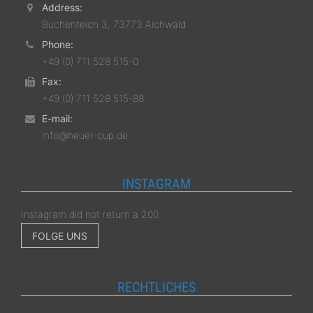
Address:
Buchenteich 3, 73773 Aichwald
Phone:
+49 (0) 711 528 515-0
Fax:
+49 (0) 711 528 515-88
E-mail:
info@heuer-cup.de
INSTAGRAM
Instagram did not return a 200.
FOLGE UNS
RECHTLICHES