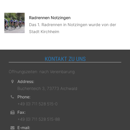
Radrennen Notzingen
Das 1. Radrennen in Notzingen wurde von der
Stadt Kirchheim
KONTAKT ZU UNS
Öffnungszeiten: nach Vereinbarung.
Address:
Buchenteich 3, 73773 Aichwald
Phone:
+49 (0) 711 528 515-0
Fax:
+49 (0) 711 528 515-88
E-mail: